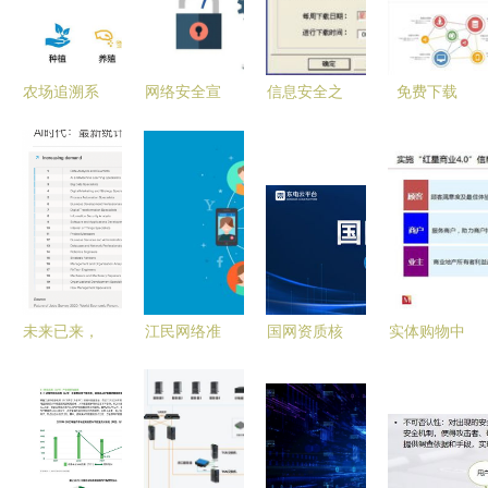
农场追溯系
网络安全宣
信息安全之
免费下载
统软件开发
传周 | 在机
防火墙评测
PPT模板
解决方案
关单位上班
揭秘 软件
网络与信息
的你，必须
在网络与信
安全软件开
掌握这些网
息安全中的
发实战指南
络安全知
开发实践
识！
未来已来，
江民网络准
国网资质核
实体购物中
教育何为？
入系统护航
实 关于
心信息化转
——爱迪学
某部内网安
2019年财
型 从拥抱
校关于网络
全
务信息审核
互联网到筑
与信息安全
的通知
牢安全根基