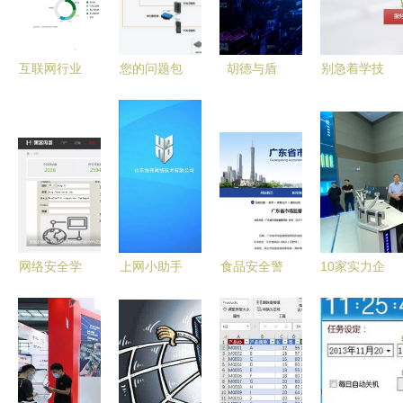
时代的教育
思考
互联网行业
您的问题包
胡德与盾
别急着学技
移动应用
含两个部
网络时代数
术 零基础
App个人信
分。以下我
字数据安全
转网络安全
息保护白皮
将分别
与高速保护
的4个关键
书 强化网
对“车路云
的战略路径
思考，方向
络与信息安
一体化建设
不对努力白
全软件开发
中TSN方
费
案”以及“网
网络安全学
上网小助手
食品安全警
10家实力企
络与信息安
习与交流推
网吧A守护
钟再响 佛
业入驻崇
全软件开
荐平台指南
网络安全与
山15批次饮
川，信创与
发”进行介
高效上网的
用水零食抽
网络安全产
绍。
便捷工具
检不合格，
业步入发展
街坊速查家
快车道