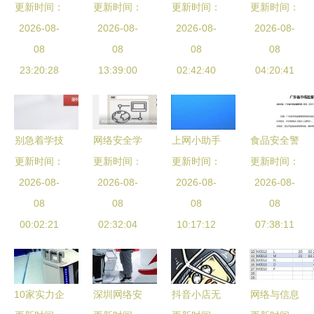
心信息化转
更新时间：
更新时间：
移动应用
更新时间：
含两个部
网络时代数
更新时间：
型 从拥抱
2026-08-
App个人信
2026-08-
分。以下我
2026-08-
字数据安全
2026-08-
互联网到筑
08
息保护白皮
08
将分别
08
与高速保护
08
牢安全根基
23:20:28
书 强化网
13:39:00
对“车路云
02:42:40
的战略路径
04:20:41
络与信息安
一体化建设
全软件开发
中TSN方
案”以及“网
别急着学技
网络安全学
上网小助手
食品安全警
络与信息安
更新时间：
术 零基础
习与交流推
更新时间：
更新时间：
网吧A守护
更新时间：
钟再响 佛
全软件开
转网络安全
2026-08-
荐平台指南
2026-08-
网络安全与
2026-08-
山15批次饮
2026-08-
发”进行介
的4个关键
08
08
高效上网的
08
用水零食抽
08
绍。
思考，方向
00:02:21
02:32:04
便捷工具
10:17:12
检不合格，
07:38:11
不对努力白
街坊速查家
费
中有无
10家实力企
深圳网络安
抖音小店无
网络与信息