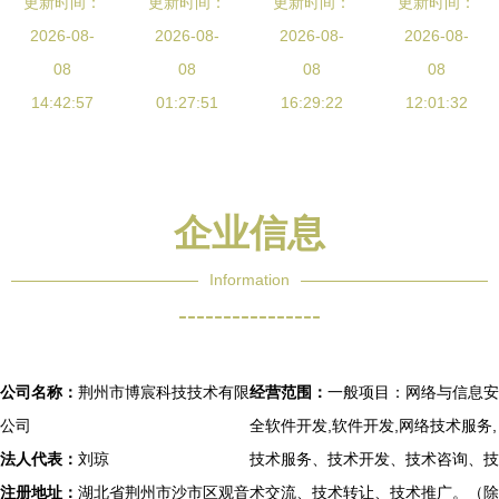
更新时间：
业入驻崇
更新时间：
全热 数字
商标资质授
更新时间：
安全软件开
更新时间：
川，信创与
2026-08-
时代的安全
2026-08-
权 能否上
2026-08-
发 3款匠心
2026-08-
网络安全产
08
防线正在这
08
架网络与信
08
独运的办公
08
业步入发展
14:42:57
01:27:51
里筑起
息安全软件
16:29:22
神器，开发
12:01:32
快车道
产品？
者心血之
作，强烈建
议收藏
企业信息
Information
----------------
公司名称：
荆州市博宸科技技术有限
经营范围：
一般项目：网络与信息安
公司
全软件开发,软件开发,网络技术服务,
法人代表：
刘琼
技术服务、技术开发、技术咨询、技
注册地址：
湖北省荆州市沙市区观音
术交流、技术转让、技术推广。（除