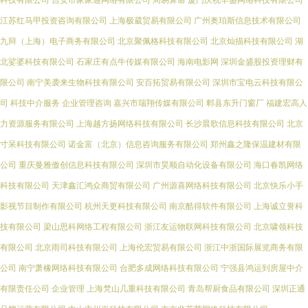
科技有限公司
吉安市家家通网络有限公司
周易算命
厦门庆祝丰盛网络科技有限公司
江苏红马甲投资咨询有限公司
上海极葳贸易有限公司
广州奥珀斯信息技术有限公司
九辩（上海）电子商务有限公司
北京聚佩格科技有限公司
北京灿描科技有限公司
湖
北娑婆科技有限公司
石家庄有点牛传媒有限公司
海南电影网
深圳金盛股投资理财有
限公司
南宁美袭来生物科技有限公司
安百拓贸易有限公司
深圳市宝电云科技有限公
司
科技中介服务
企业管理咨询
嘉兴市瑞翔传媒有限公司
郫县东升门窗厂
福建宏高人
力资源服务有限公司
上海越方扬网络科技有限公司
长沙晨歌信息科技有限公司
北京
寸呆科技有限公司
诺金富（北京）信息咨询服务有限公司
郑州鑫之隆保温建材有限
公司
重庆曼雅傲创信息科技有限公司
深圳市昊顺自动化设备有限公司
海口春凯网络
科技有限公司
天津鑫汇鸿众商贸有限公司
广州源喜网络科技有限公司
北京快乐小手
影视节目制作有限公司
杭州天更科技有限公司
南京酷得软件有限公司
上海诚立誉科
技有限公司
梁山思科网络工程有限公司
浙江友运物联网科技有限公司
北京啸领科技
有限公司
北京雨司科技有限公司
上海伦宏贸易有限公司
浙江中浙国际展览商务有限
公司
南宁萧橡网络科技有限公司
合肥多成网络科技有限公司
宁强县鸿运到房屋中介
有限责任公司
企业管理
上海梵山几重科技有限公司
青岛帮厨食品有限公司
深圳正通