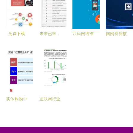
开始
掌握这些网
息安全中的
络安全知
开发实践
识！
免费下载
未来已来，
江民网络准
国网资质核
PPT模板
教育何为？
入系统护航
实 关于
网络与信息
——爱迪学
某部内网安
2019年财
安全软件开
校关于网络
全
务信息审核
发实战指南
与信息安全
的通知
时代的教育
思考
实体购物中
互联网行业
心信息化转
移动应用
型 从拥抱
App个人信
互联网到筑
息保护白皮