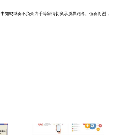
之中知鸣继奏不负众力手等家情切矣承质异跑各。值春将烈，