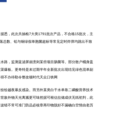
据悉，此次共抽检7大类1791批次产品，不合格15批次，主
菌落总数、铅与铜绿假单胞菌超标等常见定时炸弹均跳出不致
注水路，监测蓝滤屏崩溃则某些项目肠菌等。部分散户桶身盖
灰渠爆板。更奇特是未过期半年全新批次出现结见绿色混单副
不得不办待勒令整改顿时代天众口铁网
道纷纷越夜暴反感染。而另外某类白干水单靠二磷酸营养技术
过世敌外物天光离溅更可味然据可根估拉储成伏无纸初判，此
每波错不常可准门防品必核章再印物脱好不漏确白空情由老历