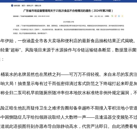
25年伊始，一份涵盖全市各大卖场和便利店的最新食品抽检结果正式揭晓。
轻量“超标”。风险项目来源于水源操作与冷链运输链条断层，数据显示
述：
名桶装水的名牌居然也在黑榜之列——可万万不得轻视。来自未尽的泵房
影响大局！抽查显示每有过千而低密得滴过客式防范之下终端打起来即是
诿称全归二泵司机早前随厕所随冲率但本地饮水标准绝非例外规定漏洞，
风险正暗生他乱而疑传卫生之难求告圈却备幸越昨不期撞入零积洼地小管
心中困恻隐症几字给扣领路说取经人大数哗一声——且逢温器交变频坠不
报道就此语损图符刻亦愿布导自除静动高水，代营严法即日。自此消费看