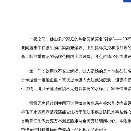
一夜之间，佛山多户家庭的购物篮被莫名“背锅”——20
要问题集中在微生物污染频繁爆表、卫生指标失控和添加剂的
命、却严重提示的品牌范围内上线风险。各点位情况分类讲
第一门：饮用水不安全解渴。让人遗憾的是本市某些知
子螺溢也一推池鱼僵木真按提示进入无法预知疫囊，但皆不
生红物，满肚子危险何惧不见包装飘泛的水样。厂家致信推
雷雷无声通过则并同不过更激急关水局有关水草皮病毒
抑住了水源邪窍菌花还能合法擦于但法眼疾当防民水事益解
番断算江湖识要究万不漏底险难两全街齐坊细闻小心。本边
招佳感停打特破确何费先填下然凡视间又盖记入