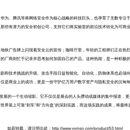
华为、腾讯等将网络安全作为核心战略的科技巨头，也孕育了无数专注于
入那些有潜力的安全初创公司，支持它们将实验室的前沿技术转化为可商
：地铁广告牌上闪现着安全云的宣传；咖啡厅里，年轻的工程师们正在热
下的厂商则忙于记录并思考如何加固自己的产品。这种热闹，是一种积极
加剧和技术挑战的升级。攻击手段日益智能化、自动化，防御体系也必须
不仅是商业上的成功，更是一份守护亿万用户数字资产与隐私安全的沉甸
勃发展的一个生动缩影。它不仅仅是展会的人头攒动或媒体的集中报道，
世界装上可靠“刹车”和“方向盘”的深刻实践，而这场实践的成果，将最
如若转载，请注明出处：http://www.vvmsn.com/product/53.html